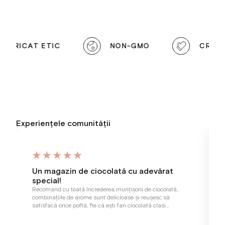
ABRICAT ETIC
NON-GMO
CREAT 
Experiențele comunității
Un magazin de ciocolată cu adevărat
special!
Recomand cu toată încrederea munțișorii de ciocolată,
combinațiile de arome sunt delicioase și reușesc să
satisfacă orice poftă, fie că ești fan ciocolată clasi…