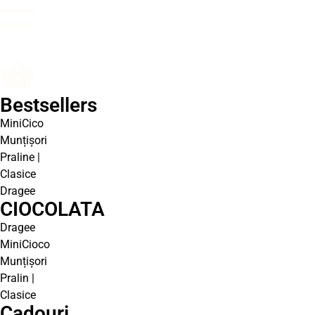
Bestsellers
MiniCico
Munțișori
Praline |
Clasice
Dragee
CIOCOLATA
Dragee
MiniCioco
Munțișori
Pralin |
Clasice
Cadouri