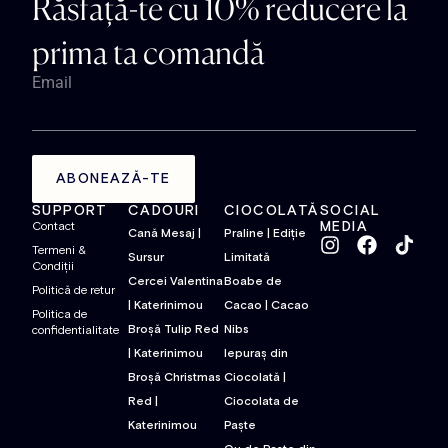
Răsfață-te cu 10% reducere la
prima ta comandă
Email
ABONEAZĂ-TE
SUPPORT
CADOURI
CIOCOLATĂ
SOCIAL
MEDIA
Contact
Cană Mesaj |
Praline | Ediție
Termeni &
Sursur
Limitată
Condiții
Cercei Valentina
Boabe de
Politică de retur
| Katerinimou
Cacao | Cacao
Politica de
Broșă Tulip Red
Nibs
confidentialitate
| Katerinimou
Iepuraș din
Broșă Christmas
Ciocolată |
Red |
Ciocolata de
Katerinimou
Paște