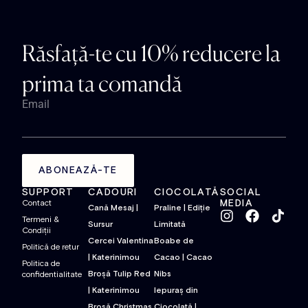
Răsfață-te cu 10% reducere la
prima ta comandă
Email
ABONEAZĂ-TE
SUPPORT
CADOURI
CIOCOLATĂ
SOCIAL
MEDIA
Contact
Cană Mesaj |
Praline | Ediție
Termeni &
Sursur
Limitată
Condiții
Cercei Valentina
Boabe de
Politică de retur
| Katerinimou
Cacao | Cacao
Politica de
Broșă Tulip Red
Nibs
confidentialitate
| Katerinimou
Iepuraș din
Broșă Christmas
Ciocolată |