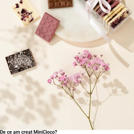
Energie: 552,7 kcal | Grăsimi: 35,6 g - din care saturate: 21,0 g
| Carbohidrați: 50,9 g - din care zaharuri: 49,0 g | Proteine:
9,3 g | Fibre: 0,4 g | Sare: 0,26 g
The White
Energie: 563,3 kcal | Grăsimi: 35,1 g - din care saturate: 21,2 g
| Carbohidrați: 54,9 g - din care zaharuri: 53,2 g | Proteine:
6,1 g | Fibre: 0,7 g | Sare: 0,21 g
De ce am creat MiniCioco?