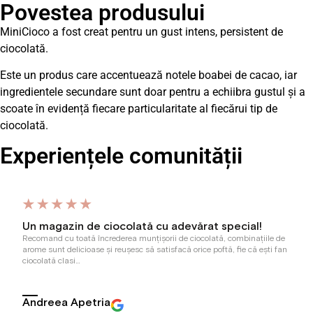
Povestea produsului
MiniCioco a fost creat pentru un gust intens, persistent de
ciocolată.
Este un produs care accentuează notele boabei de cacao, iar
ingredientele secundare sunt doar pentru a echiibra gustul și a
scoate în evidență fiecare particularitate al fiecărui tip de
ciocolată.
Experiențele comunității
Un magazin de ciocolată cu adevărat special!
Recomand cu toată încrederea munțișorii de ciocolată, combinațiile de
arome sunt delicioase și reușesc să satisfacă orice poftă, fie că ești fan
ciocolată clasi…
Andreea Apetria