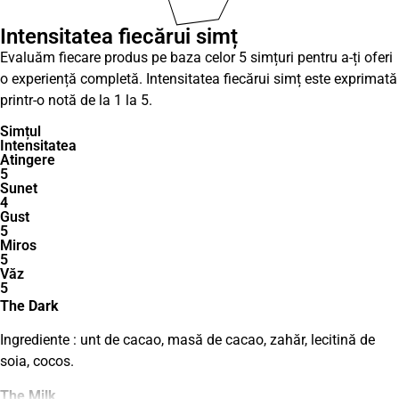
Intensitatea fiecărui simț
Evaluăm fiecare produs pe baza celor 5 simțuri pentru a-ți oferi
o experiență completă. Intensitatea fiecărui simț este exprimată
printr-o notă de la 1 la 5.
Simțul
Intensitatea
Atingere
5
Sunet
4
Gust
5
Miros
5
Văz
5
The Dark
Ingrediente : unt de cacao, masă de cacao, zahăr,
lecitină de
soia, cocos
.
The Milk