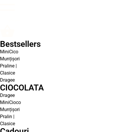
Bestsellers
MiniCico
Munțișori
Praline |
Clasice
Dragee
CIOCOLATA
Dragee
MiniCioco
Munțișori
Pralin |
Clasice
Cadouri