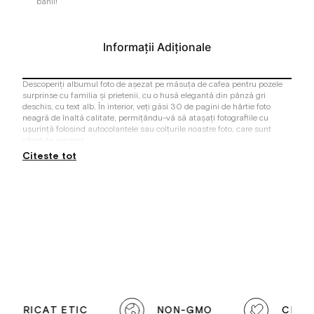
banii!
Informații Adiționale
Descoperiți albumul foto de așezat pe măsuța de cafea pentru pozele
surprinse cu familia și prietenii, cu o husă elegantă din pânză gri
deschis, cu text alb. În interior, veți găsi 30 de pagini de hârtie foto
neagră de înaltă calitate, permițându-vă să atașați fotografiile cu
ușurință folosind autocolantele sau colțurile noastre foto, care sunt
vândute separat.
Acesta găzduiește două fotografii de 10×15 cm pe fiecare pagină, cu
Citeste tot
spațiu pentru note personale de mai jos. Dacă aveți nevoie de pagini
suplimentare, puteți comanda hârtie foto suplimentară (mare). Vă
rugăm să rețineți că albumul poate găzdui maxim 40 de pagini.
ABRICAT ETIC
NON-GMO
CREAT Î