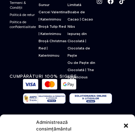
Termeni &
Sursur
Limitată
Condiții
Cercei Valentina
Boabe de
Politică de retur
| Katerinimou
Cacao | Cacao
Politica de
Broșă Tulip Red
Nibs
confidentialitate
| Katerinimou
Iepuraș din
Broșă Christmas
Ciocolată |
Red |
Ciocolata de
Katerinimou
Paște
Ou de Paște din
Ciocolată | The
CUMPĂRĂTURI 100% SIGURE
Eggalicious
Administrează
consimțământul