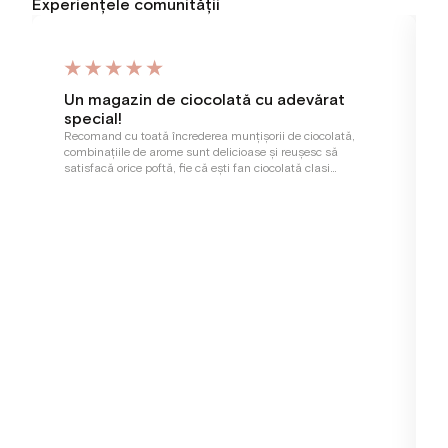
Experiențele comunității
Un magazin de ciocolată cu adevărat
special!
Recomand cu toată încrederea munțișorii de ciocolată,
combinațiile de arome sunt delicioase și reușesc să
satisfacă orice poftă, fie că ești fan ciocolată clasi…