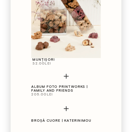
MUNȚIȘORI
32.00
LEI
+
ALBUM FOTO PRINTWORKS |
FAMILY AND FRIENDS
205.00
LEI
+
BROȘĂ CUORE | KATERINIMOU