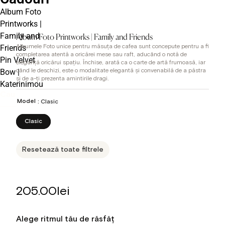
Album Foto
Printworks |
Family and
Album Foto Printworks | Family and Friends
Friends
Albumele Foto unice pentru măsuța de cafea sunt concepute pentru a fi
completarea atentă a oricărei mese sau raft, aducând o notă de
Pin Velvet
eleganță oricărui spațiu. Închise, arată ca o carte de artă frumoasă, iar
Bow |
când le deschizi, este o modalitate elegantă și convenabilă de a păstra
și de a-ți prezenta amintirile dragi.
Katerinimou
Model
: Clasic
Clasic
Resetează toate filtrele
205.00
lei
Alege ritmul tău de răsfăț