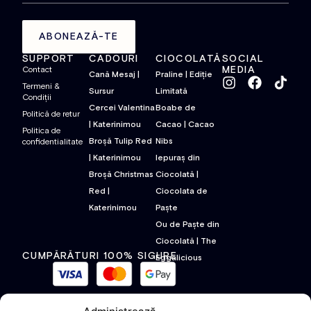
ABONEAZĂ-TE
SUPPORT
CADOURI
CIOCOLATĂ
SOCIAL
MEDIA
Contact
Cană Mesaj |
Praline | Ediție
Termeni &
Sursur
Limitată
Condiții
Cercei Valentina
Boabe de
Politică de retur
| Katerinimou
Cacao | Cacao
Politica de
Broșă Tulip Red
Nibs
confidentialitate
| Katerinimou
Iepuraș din
Broșă Christmas
Ciocolată |
Red |
Ciocolata de
Katerinimou
Paște
Ou de Paște din
Ciocolată | The
CUMPĂRĂTURI 100% SIGURE
Eggalicious