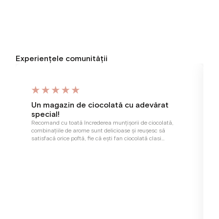
Experiențele comunității
Un magazin de ciocolată cu adevărat
special!
Recomand cu toată încrederea munțișorii de ciocolată,
combinațiile de arome sunt delicioase și reușesc să
satisfacă orice poftă, fie că ești fan ciocolată clasi…