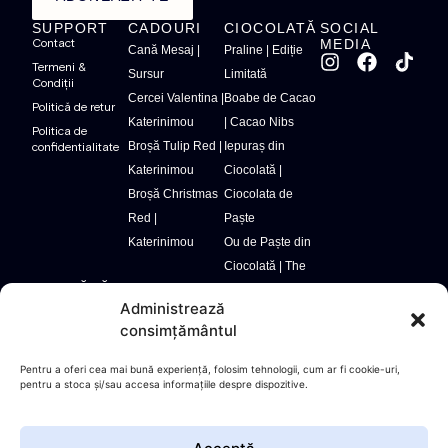
SUPPORT
CADOURI
CIOCOLATĂ
SOCIAL
MEDIA
Contact
Cană Mesaj |
Praline | Ediție
Termeni &
Sursur
Limitată
Condiții
Cercei Valentina |
Boabe de Cacao
Politică de retur
Katerinimou
| Cacao Nibs
Politica de
Broșă Tulip Red |
Iepuraș din
confidentialitate
Katerinimou
Ciocolată |
Broșă Christmas
Ciocolata de
Red |
Paște
Katerinimou
Ou de Paște din
Ciocolată | The
CUMPĂRĂTURI 100% SIGURE
Eggalicious
Administrează
consimțământul
Pentru a oferi cea mai bună experiență, folosim tehnologii, cum ar fi cookie-uri,
pentru a stoca și/sau accesa informațiile despre dispozitive.
© 2025 Five Graces - Toate drepturile rezervate.