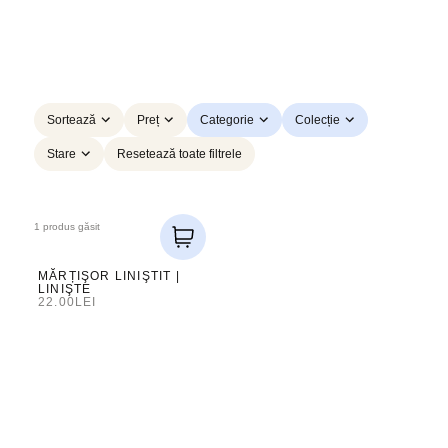
Sortează
Preț
Categorie
Colecție
Stare
Resetează toate filtrele
1 produs găsit
MĂRȚIŞOR LINIŞTIT |
LINIŞTE
22.00
LEI