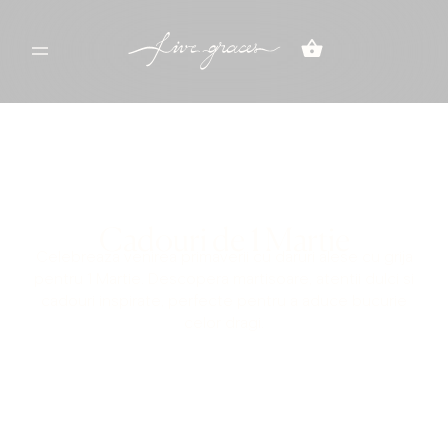
BESTSELLERS
CIOCOLATA
CADOURI
MiniCico
Dragee
Album
Foto
Munțișori
MiniCioco
Printworks
| Family
Praline |
Munțișori
and
Clasice
Friends
Pralin |
Dragee
Clasice
Pin Velvet
Bow |
Katerinimou
Cadouri de 1 Martie
EXPLOREAZĂ PRODUSELE
Celebreaza venirea primaverii cu daruri alese cu grija
pentru 1 Martie. Descopera martisoare, atentii dulci si
cadouri inspirate, perfecte pentru a aduce bucurie
celor dragi.